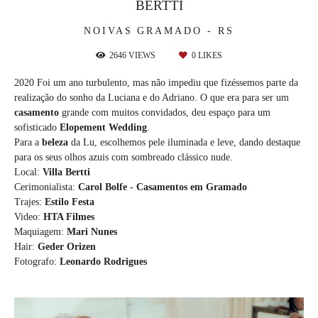
BERTTI
NOIVAS
GRAMADO - RS
2646
VIEWS
0
LIKES
2020 Foi um ano turbulento, mas não impediu que fizéssemos parte da
realização do sonho da Luciana e do Adriano. O que era para ser um
casamento
grande com muitos convidados, deu espaço para um
sofisticado
Elopement Wedding
.
Para a
beleza
da Lu, escolhemos pele iluminada e leve, dando destaque
para os seus olhos azuis com sombreado clássico nude.
Local:
Villa Bertti
Cerimonialista:
Carol Bolfe - Casamentos em Gramado
Trajes:
Estilo Festa
Video:
HTA Filmes
Maquiagem:
Mari Nunes
Hair:
Geder Orizen
Fotografo:
Leonardo Rodrigues