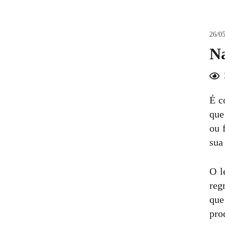
26/05
Na
É c
que
ou 
sua
O l
reg
que
pro