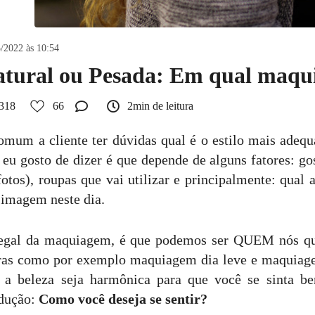
/2022 às 10:54
tural ou Pesada: Em qual maqu
318
66
2min de leitura
omum a cliente ter dúvidas qual é o estilo mais adequa
 eu gosto de dizer é que depende de alguns fatores: go
fotos), roupas que vai utilizar e principalmente: qua
 imagem neste dia.
egal da maquiagem, é que podemos ser QUEM nós que
ras como por exemplo maquiagem dia leve e maquiage
 a beleza seja harmônica para que você se sinta b
dução:
Como você deseja se sentir?