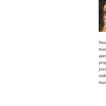
Nes
maq
ape
pro
jov
ind
maq